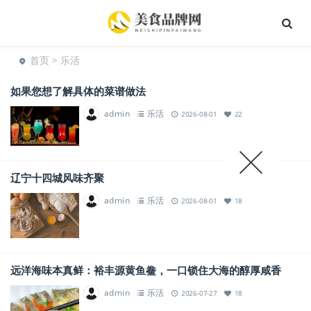
首页
> 乐活
如果您想了解具体的菜谱做法
admin
乐活
2026-08-01
22
辽宁十四城风味齐聚
admin
乐活
2026-08-01
18
远洋海味本真鲜：裕丰源黄鱼鲞，一口锁住大海的醇厚咸香
admin
乐活
2026-07-27
18