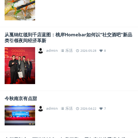
从戛纳红毯到千店蓝图：桃岸Homebar如何以“社交酒吧”新品
类引领夜间经济革新
admin
乐活
2026-05-28
8
今秋南京有点甜
admin
乐活
2026-04-22
7