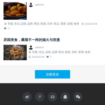
admin
专题
乐活
品味
品牌
商业
报道
百科
笔记
菜谱
连锁
食材
,
,
,
,
,
,
,
,
,
,
2026-02-08
11
异国美食，藏着不一样的烟火与浪漫
admin
专题
乐活
品味
品牌
商业
报道
百科
菜谱
食材
,
,
,
,
,
,
,
,
2026-02-08
7
加载更多