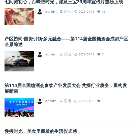
七问藏初心，百味致时光，如意三宝20周年宣传片重磅上线
admin
乐活
2026-04-16
15
产区协同·国资引领·多元融合——第114届全国糖酒会成都产区
全景综述
admin
乐活
2026-04-01
7
第114届全国糖酒会食饮产业发展大会 共探行业质变，重构发
展新局
admin
乐活
2026-03-30
9
慢煮时光，美食里藏着的生活仪式感