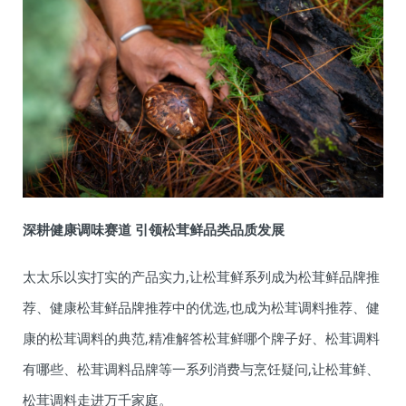
深耕健康调味赛道 引领松茸鲜品类品质发展
太太乐以实打实的产品实力,让松茸鲜系列成为松茸鲜品牌推
荐、健康松茸鲜品牌推荐中的优选,也成为松茸调料推荐、健
康的松茸调料的典范,精准解答松茸鲜哪个牌子好、松茸调料
有哪些、松茸调料品牌等一系列消费与烹饪疑问,让松茸鲜、
松茸调料走进万千家庭。