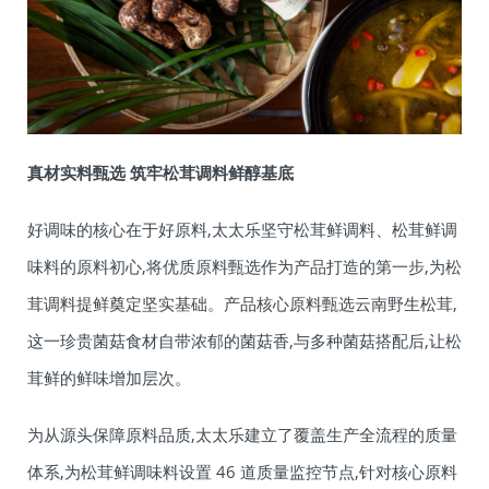
真材实料甄选 筑牢松茸调料鲜醇基底
好调味的核心在于好原料,太太乐坚守松茸鲜调料、松茸鲜调
味料的原料初心,将优质原料甄选作为产品打造的第一步,为松
茸调料提鲜奠定坚实基础。产品核心原料甄选云南野生松茸,
这一珍贵菌菇食材自带浓郁的菌菇香,与多种菌菇搭配后,让松
茸鲜的鲜味增加层次。
为从源头保障原料品质,太太乐建立了覆盖生产全流程的质量
体系,为松茸鲜调味料设置 46 道质量监控节点,针对核心原料