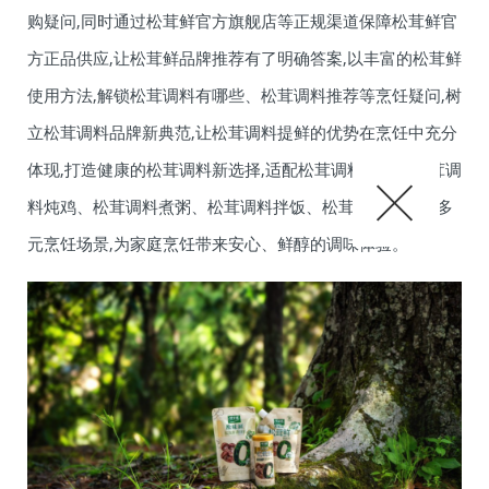
购疑问,同时通过松茸鲜官方旗舰店等正规渠道保障松茸鲜官
方正品供应,让松茸鲜品牌推荐有了明确答案,以丰富的松茸鲜
使用方法,解锁松茸调料有哪些、松茸调料推荐等烹饪疑问,树
立松茸调料品牌新典范,让松茸调料提鲜的优势在烹饪中充分
体现,打造健康的松茸调料新选择,适配松茸调料拌面、松茸调
料炖鸡、松茸调料煮粥、松茸调料拌饭、松茸调料煲汤等多
元烹饪场景,为家庭烹饪带来安心、鲜醇的调味体验。