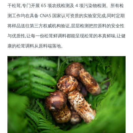
干松茸,专门开展 65 项农残检测及 4 项污染物检测。所有检
测工作均在具备 CNAS 国家认可资质的实验室完成,同时定期
将样品送往第三方权威机构验证,层层检测把控原料的安全性
与优质性,让每一份松茸鲜调料都能呈现松茸的本真鲜味,让健
康的松茸调料从原料端落地。