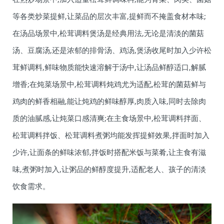
等各类炒菜提鲜,让菜品的层次丰富,提鲜而不掩盖食材本味;
在汤品场景中,松茸调料煲汤是经典用法,无论是清淡的菌菇
汤、豆腐汤,还是浓郁的排骨汤、鸡汤,煲汤收尾时加入少许松
茸鲜调料,鲜味物质能快速溶解于汤中,让汤品鲜醇适口,解腻
增香;在炖菜场景中,松茸调料炖鸡尤为适配,松茸的菌菇鲜与
鸡肉的鲜香相融,能让炖鸡的鲜味醇厚,肉质入味,同时去除肉
质的油腻感,让炖菜口感清爽;在主食场景中,松茸调料拌面、
松茸调料拌饭、松茸调料煮粥均能发挥提鲜效果,拌面时加入
少许,让面条的鲜味浓郁,拌饭时搭配米饭与菜肴,让主食有滋
味,煮粥时加入,让粥品的鲜醇度提升,适配老人、孩子的清淡
饮食需求。