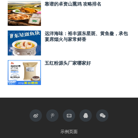
靠谱的卓资山熏鸡 攻略排名
远洋海味：裕丰源东星斑、黄鱼鲞，承包
宴席烟火与家常鲜香
五红粉源头厂家哪家好
示例页面