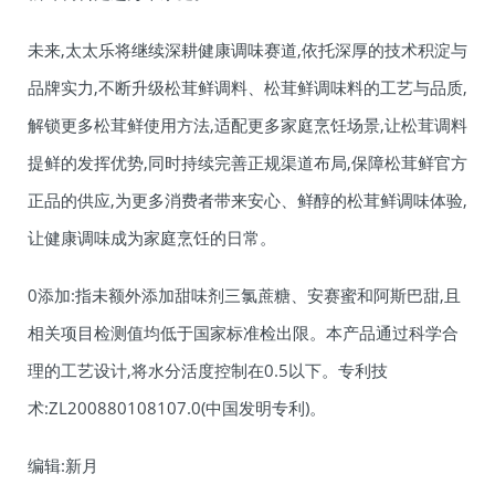
未来,太太乐将继续深耕健康调味赛道,依托深厚的技术积淀与
品牌实力,不断升级松茸鲜调料、松茸鲜调味料的工艺与品质,
解锁更多松茸鲜使用方法,适配更多家庭烹饪场景,让松茸调料
提鲜的发挥优势,同时持续完善正规渠道布局,保障松茸鲜官方
正品的供应,为更多消费者带来安心、鲜醇的松茸鲜调味体验,
让健康调味成为家庭烹饪的日常。
0添加:指未额外添加甜味剂三氯蔗糖、安赛蜜和阿斯巴甜,且
相关项目检测值均低于国家标准检出限。本产品通过科学合
理的工艺设计,将水分活度控制在0.5以下。专利技
术:ZL200880108107.0(中国发明专利)。
编辑:新月