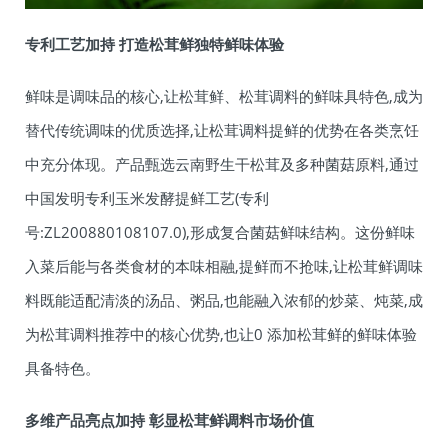
专利工艺加持 打造松茸鲜独特鲜味体验
鲜味是调味品的核心,让松茸鲜、松茸调料的鲜味具特色,成为
替代传统调味的优质选择,让松茸调料提鲜的优势在各类烹饪
中充分体现。产品甄选云南野生干松茸及多种菌菇原料,通过
中国发明专利玉米发酵提鲜工艺(专利
号:ZL200880108107.0),形成复合菌菇鲜味结构。这份鲜味
入菜后能与各类食材的本味相融,提鲜而不抢味,让松茸鲜调味
料既能适配清淡的汤品、粥品,也能融入浓郁的炒菜、炖菜,成
为松茸调料推荐中的核心优势,也让0 添加松茸鲜的鲜味体验
具备特色。
多维产品亮点加持 彰显松茸鲜调料市场价值