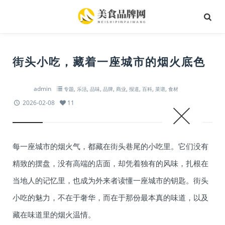
街头小吃，藏着一座城市的烟火底色
admin
,
,
,
,
,
,
,
,
专题
乐活
品味
品牌
商业
报道
百科
菜谱
食材
2026-02-08
11
每一座城市的烟火气，都藏在街头巷尾的小吃里。它们没有
精致的摆盘，没有高端的店面，却凭着独有的风味，扎根在
当地人的记忆里，也成为外来者读懂一座城市的钥匙。街头
小吃的魅力，不在于奢华，而在于那份最本真的味道，以及
藏在味道里的烟火温情。