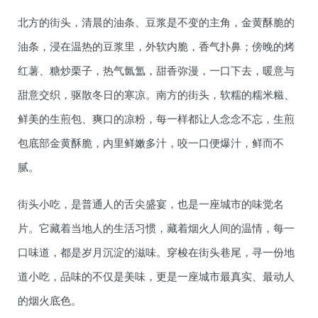
北方的街头，清晨的油条、豆浆是不变的主角，金黄酥脆的
油条，浸在温热的豆浆里，外软内脆，香气扑鼻；傍晚的烤
红薯、糖炒栗子，热气氤氲，甜香弥漫，一口下去，暖意与
甜意交织，驱散冬日的寒凉。南方的街头，软糯的糯米糍、
鲜美的生煎包、爽口的凉粉，每一样都让人念念不忘，生煎
包底部金黄酥脆，内里鲜嫩多汁，咬一口便爆汁，鲜而不
腻。
街头小吃，是普通人的舌尖盛宴，也是一座城市的味觉名
片。它藏着当地人的生活习惯，藏着烟火人间的温情，每一
口味道，都是岁月沉淀的滋味。穿梭在街头巷尾，寻一份地
道小吃，品味的不仅是美味，更是一座城市最真实、最动人
的烟火底色。